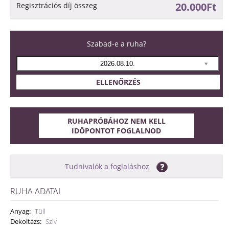
20.000Ft
Regisztrációs díj összeg
Szabad-e a ruha?
ELLENŐRZÉS
RUHAPRÓBÁHOZ NEM KELL
IDŐPONTOT FOGLALNOD
Tudnivalók a foglaláshoz
RUHA ADATAI
Anyag:
Tüll
Dekoltázs:
Szív