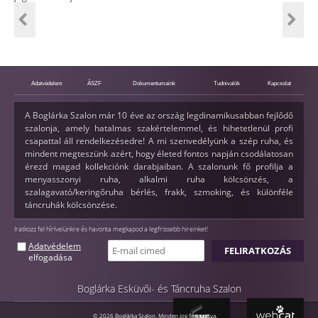
Adatvédelem
ÁSZF
Dokumentumaink
Tudnivalók
Kapcsolat
A Boglárka Szalon már 10 éve az ország legdinamikusabban fejlődő
szalonja, amely hatalmas szakértelemmel, és hihetetlenül profi
csapattal áll rendelkezésedre! A mi szenvedélyünk a szép ruha, és
mindent megteszünk azért, hogy életed fontos napján csodálatosan
érezd magad kollekciónk darabjaiban. A szalonunk fő profilja a
menyasszonyi ruha, alkalmi ruha kölcsönzés, a
szalagavató/keringőruha bérlés, frakk, szmoking, és különféle
táncruhák kölcsönzése.
Iratkozz fel hírlvelünkre és havonta megkapod a legfrissebb hireinket!
Adatvédelem
elfogadása
Boglárka Esküvői- és Táncruha Szalon
© 2026 Boglárka Szalon. Minden jog fenntartva.