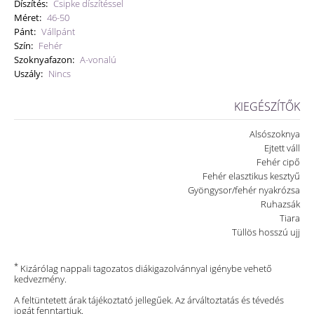
Díszítés:
Csipke díszítéssel
Méret:
46-50
Pánt:
Vállpánt
Szín:
Fehér
Szoknyafazon:
A-vonalú
Uszály:
Nincs
KIEGÉSZÍTŐK
Alsószoknya
Ejtett váll
Fehér cipő
Fehér elasztikus kesztyű
Gyöngysor/fehér nyakrózsa
Ruhazsák
Tiara
Tüllös hosszú ujj
*
Kizárólag nappali tagozatos diákigazolvánnyal igénybe vehető
kedvezmény.
A feltüntetett árak tájékoztató jellegűek. Az árváltoztatás és tévedés
jogát fenntartjuk.