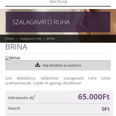
TÁNCRUHA
SZALAGAVATÓ RUHA
Főoldal
»
Szalagavató ruha
»
BRINA
BRINA
Kép letöltése az eszközre
Szív dekoltázsú, vállpántos szalagavató ruha tüllös
szoknyarésszel, csipke és gyöngy díszítéssel.
65.000Ft
*
Kölcsönzési díj
0Ft
Kaució