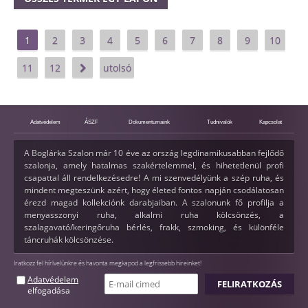
1
2
3
4
5
6
7
8
9
10
11
12
utolsó
Adatvédelem
ÁSZF
Dokumentumaink
Tudnivalók
Kapcsolat
A Boglárka Szalon már 10 éve az ország legdinamikusabban fejlődő
szalonja, amely hatalmas szakértelemmel, és hihetetlenül profi
csapattal áll rendelkezésedre! A mi szenvedélyünk a szép ruha, és
mindent megteszünk azért, hogy életed fontos napján csodálatosan
érezd magad kollekciónk darabjaiban. A szalonunk fő profilja a
menyasszonyi ruha, alkalmi ruha kölcsönzés, a
szalagavató/keringőruha bérlés, frakk, szmoking, és különféle
táncruhák kölcsönzése.
Iratkozz fel hírlvelünkre és havonta megkapod a legfrissebb hireinket!
Adatvédelem
elfogadása