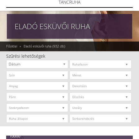
TÁNCRUHA
ELADÓ ESKÜVŐI RUHA
Főoldal
»
Eladó esküvői ruha
(932 db)
Szűrési lehetőségek
Ruhafazon
Szín
Méret
Anyag
Dekoltázs
Pánt
Díszítés
Szoknyafazon
Uszály
Ruha állapot
Sorbarendezés
10000