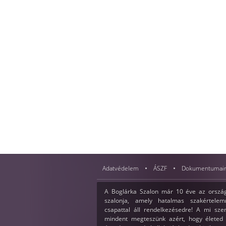
Adatvédelem
ÁSZF
Dokumentumai
A Boglárka Szalon már 10 éve az ország
szalonja, amely hatalmas szakértelemm
csapattal áll rendelkezésedre! A mi sz
mindent megteszünk azért, hogy életed 