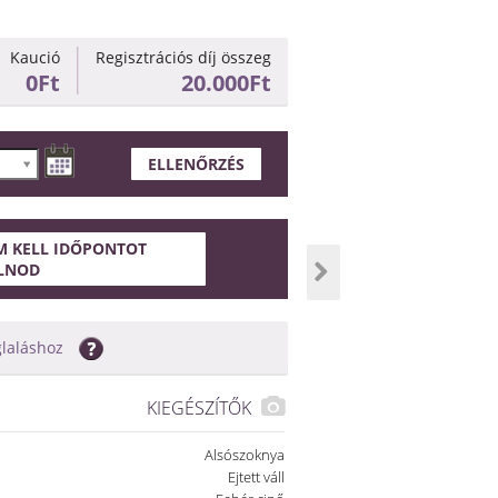
Kaució
Regisztrációs díj összeg
0Ft
20.000Ft
ELLENŐRZÉS
 KELL IDŐPONTOT
LNOD
glaláshoz
KIEGÉSZÍTŐK
Alsószoknya
Ejtett váll