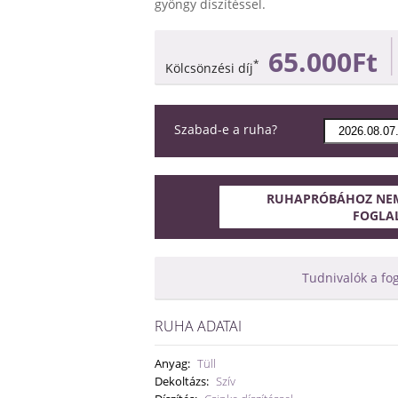
gyöngy díszítéssel.
65.000Ft
*
Kölcsönzési díj
Szabad-e a ruha?
RUHAPRÓBÁHOZ NEM
FOGLA
Tudnivalók a fo
RUHA ADATAI
Anyag:
Tüll
Dekoltázs:
Szív