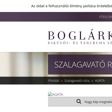
Az oldal a felhasználói élmény javítása érdekébe
FŐOLDA
SZALAGAVATÓ 
Főoldal
»
Szalagavató ruha
»
AGÁTA
Nagy kép megteki