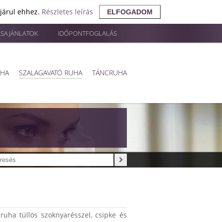
ájárul ehhez.
Részletes leírás
ELFOGADOM
ÁSAJÁNLATOK
IDŐPONTFOGLALÁS
UHA
SZALAGAVATÓ RUHA
TÁNCRUHA
 ruha tüllös szoknyarésszel, csipke és