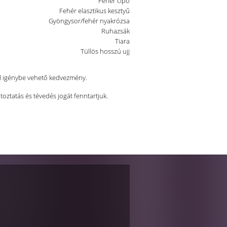
Fehér cipő
Fehér elasztikus kesztyű
Gyöngysor/fehér nyakrózsa
Ruhazsák
Tiara
Tüllös hosszú ujj
al igénybe vehető kedvezmény.
ltoztatás és tévedés jogát fenntartjuk.