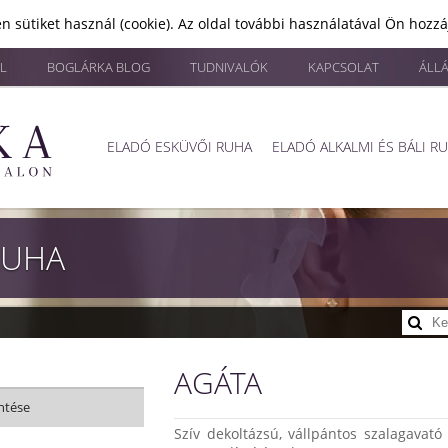
n sütiket használ (cookie). Az oldal további használatával Ön hozz
L
BOGLÁRKA BLOG
TUDNIVALÓK
KAPCSOLAT
ÁLL
ELADÓ ESKÜVŐI RUHA
ELADÓ ALKALMI ÉS BÁLI R
RUHA
AGÁTA
ntése
Szív dekoltázsú, vállpántos szalagavató