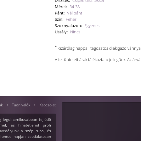
Díszítés:
Csipke díszítéssel
Méret:
34-38
Pánt:
Vállpánt
Szín:
Fehér
Szoknyafazon:
Egyenes
Uszály:
Nincs
*
Kizárólag nappali tagozatos diákigazolvánny
A feltüntetett árak tájékoztató jellegűek. Az árvá
nk
Tudnivalók
Kapcsolat
 legdinamikusabban fejlődő
el, és hihetetlenül profi
envedélyünk a szép ruha, és
fontos napján csodálatosan