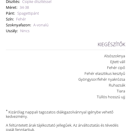
Díszítés:
Csipke díszítéssel
Méret:
34-38
Pánt:
Spagettipánt
Szín:
Fehér
Szoknyafazon:
A-vonalú
Uszály:
Nincs
KIEGÉSZÍTŐK
Alsószoknya
Ejtett váll
Fehér cipő
Fehér elasztikus kesztyű
Gyöngysor/fehér nyakrózsa
Ruhazsák
Tiara
Tüllös hosszú ujj
*
Kizárólag nappali tagozatos diákigazolvánnyal igénybe vehető
kedvezmény.
A feltüntetett árak tájékoztató jellegűek. Az árváltoztatás és tévedés
jogát fenntartjuk.