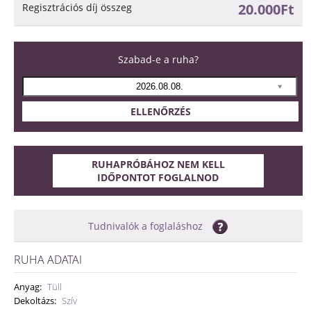
20.000Ft
Regisztrációs díj összeg
Szabad-e a ruha?
ELLENŐRZÉS
RUHAPRÓBÁHOZ NEM KELL
IDŐPONTOT FOGLALNOD
Tudnivalók a foglaláshoz
RUHA ADATAI
Anyag:
Tüll
Dekoltázs:
Szív