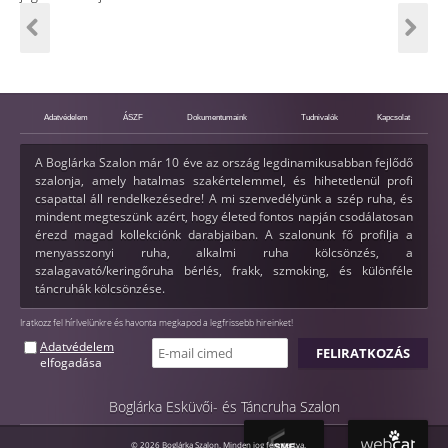
Adatvédelem
ÁSZF
Dokumentumaink
Tudnivalók
Kapcsolat
A Boglárka Szalon már 10 éve az ország legdinamikusabban fejlődő
szalonja, amely hatalmas szakértelemmel, és hihetetlenül profi
csapattal áll rendelkezésedre! A mi szenvedélyünk a szép ruha, és
mindent megteszünk azért, hogy életed fontos napján csodálatosan
érezd magad kollekciónk darabjaiban. A szalonunk fő profilja a
menyasszonyi ruha, alkalmi ruha kölcsönzés, a
szalagavató/keringőruha bérlés, frakk, szmoking, és különféle
táncruhák kölcsönzése.
Iratkozz fel hírlvelünkre és havonta megkapod a legfrissebb hireinket!
Adatvédelem
elfogadása
Boglárka Esküvői- és Táncruha Szalon
© 2026 Boglárka Szalon. Minden jog fenntartva.