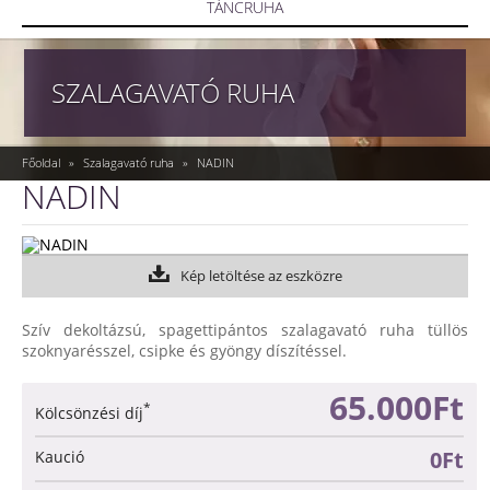
TÁNCRUHA
SZALAGAVATÓ RUHA
Főoldal
»
Szalagavató ruha
»
NADIN
NADIN
Kép letöltése az eszközre
Szív dekoltázsú, spagettipántos szalagavató ruha tüllös
szoknyarésszel, csipke és gyöngy díszítéssel.
65.000Ft
*
Kölcsönzési díj
0Ft
Kaució