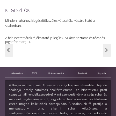
KIEGÉSZÍTŐK
Minden ruhához kiegészítők széles választéka vásárolható a
szalonban.
A feltüntetett árak tájékoztató jellegűek. Az árváltoztatás és tévedés
jogát fenntartjuk.
Adatvédelem
ÁSZF
Dokumentumaink
Tudnivalók
Kapcsolat
A Boglárka Szalon már 10 éve az ország legdinamikusabban fejlődő
szalonja, amely hatalmas szakértelemmel, és hihetetlenül profi
csapattal áll rendelkezésedre! A mi szenvedélyünk a szép ruha, és
mindent megteszünk azért, hogy életed fontos napján csodálatosan
érezd magad kollekciónk darabjaiban. A szalonunk fő profilja a
menyasszonyi ruha, alkalmi ruha kölcsönzés, a
szalagavató/keringőruha bérlés, frakk, szmoking, és különféle