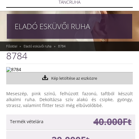
TÁNCRUHA
ELADÓ ESKÜVŐI RUHA
Főoldal
»
Eladó esküvői ruha
»
8784
8784
Kép letöltése az eszközre
Meseszép, pink színű, felhúzott fazonú, taftból készült
alkalmi ruha. Dekoltázsa szív alakú és csipke, gyöngy,
strassz, valamint flitter teszi még elbűvölőbbé.
40.000Ft
Termék vételára