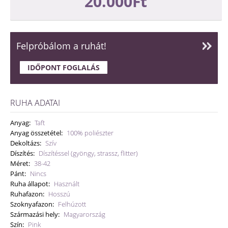
20.000Ft
Felpróbálom a ruhát!
IDŐPONT FOGLALÁS
RUHA ADATAI
Anyag:
Taft
Anyag összetétel:
100% poliészter
Dekoltázs:
Szív
Díszítés:
Díszítéssel (gyöngy, strassz, flitter)
Méret:
38-42
Pánt:
Nincs
Ruha állapot:
Használt
Ruhafazon:
Hosszú
Szoknyafazon:
Felhúzott
Származási hely:
Magyarország
Szín:
Pink