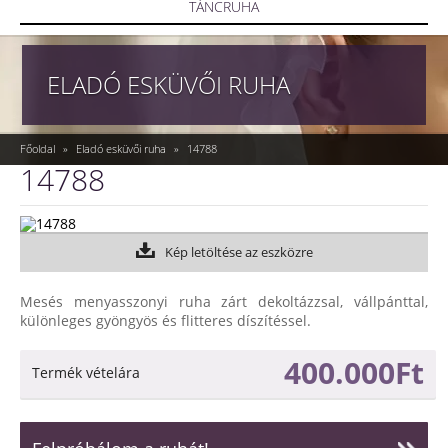
TÁNCRUHA
ELADÓ ESKÜVŐI RUHA
Főoldal
»
Eladó esküvői ruha
»
14788
14788
Kép letöltése az eszközre
Mesés menyasszonyi ruha zárt dekoltázzsal, vállpánttal,
különleges gyöngyös és flitteres díszítéssel.
400.000Ft
Termék vételára