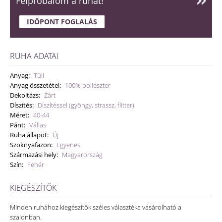
Felpróbálom a ruhát!
IDŐPONT FOGLALÁS
RUHA ADATAI
Anyag:
Tüll
Anyag összetétel:
100% poliészter
Dekoltázs:
Zárt
Díszítés:
Díszítéssel (gyöngy, strassz, flitter)
Méret:
40-44
Pánt:
Vállas
Ruha állapot:
Új
Szoknyafazon:
Egyenes
Származási hely:
Magyarország
Szín:
Fehér
KIEGÉSZÍTŐK
Minden ruhához kiegészítők széles választéka vásárolható a
szalonban.