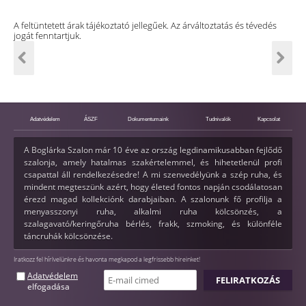
A feltüntetett árak tájékoztató jellegűek. Az árváltoztatás és tévedés
jogát fenntartjuk.
Adatvédelem
ÁSZF
Dokumentumaink
Tudnivalók
Kapcsolat
A Boglárka Szalon már 10 éve az ország legdinamikusabban fejlődő
szalonja, amely hatalmas szakértelemmel, és hihetetlenül profi
csapattal áll rendelkezésedre! A mi szenvedélyünk a szép ruha, és
mindent megteszünk azért, hogy életed fontos napján csodálatosan
érezd magad kollekciónk darabjaiban. A szalonunk fő profilja a
menyasszonyi ruha, alkalmi ruha kölcsönzés, a
szalagavató/keringőruha bérlés, frakk, szmoking, és különféle
táncruhák kölcsönzése.
Iratkozz fel hírlvelünkre és havonta megkapod a legfrissebb hireinket!
Adatvédelem
elfogadása