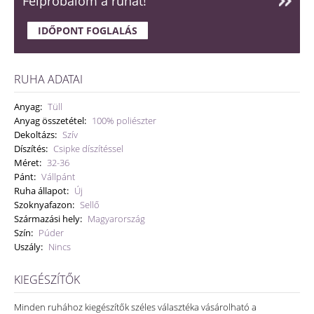
Felpróbálom a ruhát!
IDŐPONT FOGLALÁS
RUHA ADATAI
Anyag:
Tüll
Anyag összetétel:
100% poliészter
Dekoltázs:
Szív
Díszítés:
Csipke díszítéssel
Méret:
32-36
Pánt:
Vállpánt
Ruha állapot:
Új
Szoknyafazon:
Sellő
Származási hely:
Magyarország
Szín:
Púder
Uszály:
Nincs
KIEGÉSZÍTŐK
Minden ruhához kiegészítők széles választéka vásárolható a