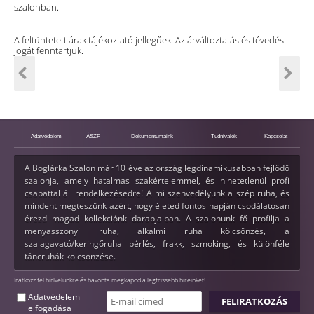
szalonban.
A feltüntetett árak tájékoztató jellegűek. Az árváltoztatás és tévedés
jogát fenntartjuk.
Adatvédelem
ÁSZF
Dokumentumaink
Tudnivalók
Kapcsolat
A Boglárka Szalon már 10 éve az ország legdinamikusabban fejlődő
szalonja, amely hatalmas szakértelemmel, és hihetetlenül profi
csapattal áll rendelkezésedre! A mi szenvedélyünk a szép ruha, és
mindent megteszünk azért, hogy életed fontos napján csodálatosan
érezd magad kollekciónk darabjaiban. A szalonunk fő profilja a
menyasszonyi ruha, alkalmi ruha kölcsönzés, a
szalagavató/keringőruha bérlés, frakk, szmoking, és különféle
táncruhák kölcsönzése.
Iratkozz fel hírlvelünkre és havonta megkapod a legfrissebb hireinket!
Adatvédelem
elfogadása