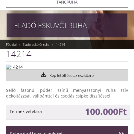
TÁNCRUHA
ELADÓ ESKÜVŐI RUHA
Főoldal
»
Eladó esküvői ruha
»
14214
14214
Kép letöltése az eszközre
Sellő fazonú, púder színű menyasszonyi ruha szív
dekoltázzsal, vállpánttal és csodás csipke díszítéssel.
100.000Ft
Termék vételára