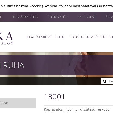
n sütiket használ (cookie). Az oldal további használatával Ön hozz
L
BOGLÁRKA BLOG
TUDNIVALÓK
KAPCSOLAT
ÁLL
ELADÓ ESKÜVŐI RUHA
ELADÓ ALKALMI ÉS BÁLI R
I RUHA
13001
ntése
Káprázatos gyöngy díszítésű esküvői 