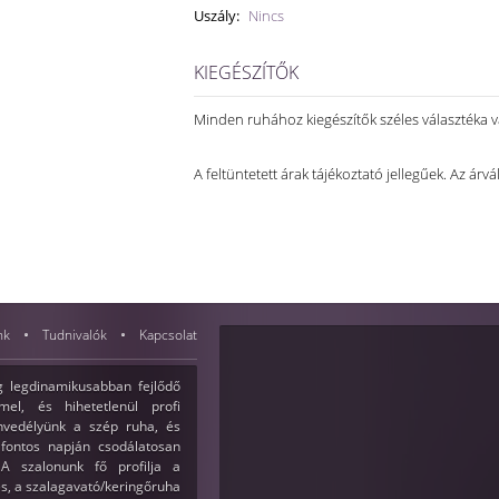
Uszály:
Nincs
KIEGÉSZÍTŐK
Minden ruhához kiegészítők széles választéka 
A feltüntetett árak tájékoztató jellegűek. Az árvá
nk
Tudnivalók
Kapcsolat
 legdinamikusabban fejlődő
el, és hihetetlenül profi
envedélyünk a szép ruha, és
fontos napján csodálatosan
A szalonunk fő profilja a
s, a szalagavató/keringőruha