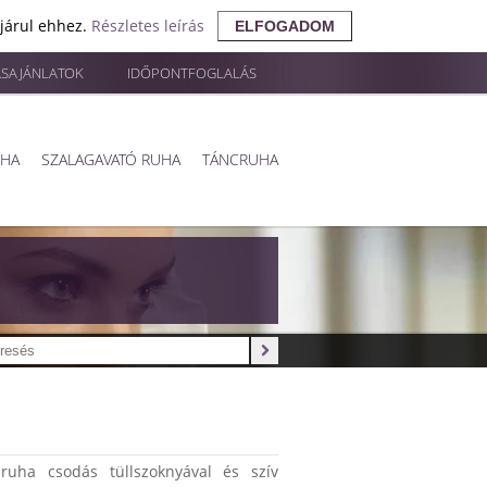
ájárul ehhez.
Részletes leírás
ELFOGADOM
ÁSAJÁNLATOK
IDŐPONTFOGLALÁS
UHA
SZALAGAVATÓ RUHA
TÁNCRUHA
ruha csodás tüllszoknyával és szív