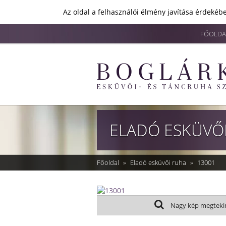
Az oldal a felhasználói élmény javítása érdekébe
FŐOLDA
ELADÓ ESKÜVŐ
Főoldal
»
Eladó esküvői ruha
»
13001
Nagy kép megteki