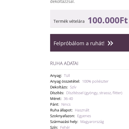
dekoltázzsal.
100.000Ft
Termék vételára
Felpróbálom a ruhát!
RUHA ADATAI
Anyag:
Tüll
Anyag összetétel:
100% poliészter
Dekoltázs:
Szív
Díszítés:
Díszítéssel (gyöngy, strassz, flitter)
Méret:
36-40
Pánt:
Nincs
Ruha állapot:
Használt
Szoknyafazon:
Egyenes
Származási hely:
Magyarország
Szín:
Fehér