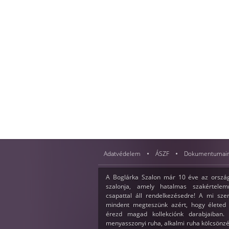
Adatvédelem
ÁSZF
Dokumentumai
A Boglárka Szalon már 10 éve az ország
szalonja, amely hatalmas szakértelemm
csapattal áll rendelkezésedre! A mi sz
mindent megteszünk azért, hogy életed 
érezd magad kollekciónk darabjaiban. 
menyasszonyi ruha, alkalmi ruha kölcsönzé