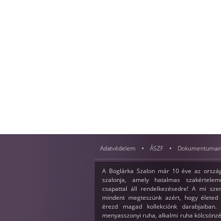
Adatvédelem
ÁSZF
Dokumentumai
A Boglárka Szalon már 10 éve az ország
szalonja, amely hatalmas szakértelemm
csapattal áll rendelkezésedre! A mi sz
mindent megteszünk azért, hogy életed 
érezd magad kollekciónk darabjaiban. 
menyasszonyi ruha, alkalmi ruha kölcsönzé