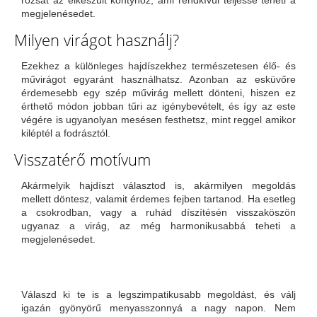
megjelenésedet.
Milyen virágot használj?
Ezekhez a különleges hajdíszekhez természetesen élő- és
művirágot egyaránt használhatsz. Azonban az esküvőre
érdemesebb egy szép művirág mellett dönteni, hiszen ez
érthető módon jobban tűri az igénybevételt, és így az este
végére is ugyanolyan mesésen festhetsz, mint reggel amikor
kiléptél a fodrásztól.
Visszatérő motívum
Akármelyik hajdíszt választod is, akármilyen megoldás
mellett döntesz, valamit érdemes fejben tartanod. Ha esetleg
a csokrodban, vagy a ruhád díszítésén visszaköszön
ugyanaz a virág, az még harmonikusabbá teheti a
megjelenésedet.
Válaszd ki te is a legszimpatikusabb megoldást, és válj
igazán gyönyörű menyasszonnyá a nagy napon. Nem