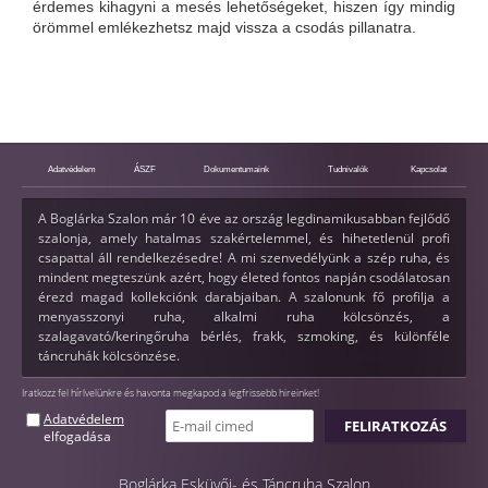
érdemes kihagyni a mesés lehetőségeket, hiszen így mindig
örömmel emlékezhetsz majd vissza a csodás pillanatra.
Adatvédelem
ÁSZF
Dokumentumaink
Tudnivalók
Kapcsolat
A Boglárka Szalon már 10 éve az ország legdinamikusabban fejlődő
szalonja, amely hatalmas szakértelemmel, és hihetetlenül profi
csapattal áll rendelkezésedre! A mi szenvedélyünk a szép ruha, és
mindent megteszünk azért, hogy életed fontos napján csodálatosan
érezd magad kollekciónk darabjaiban. A szalonunk fő profilja a
menyasszonyi ruha, alkalmi ruha kölcsönzés, a
szalagavató/keringőruha bérlés, frakk, szmoking, és különféle
táncruhák kölcsönzése.
Iratkozz fel hírlvelünkre és havonta megkapod a legfrissebb hireinket!
Adatvédelem
elfogadása
Boglárka Esküvői- és Táncruha Szalon