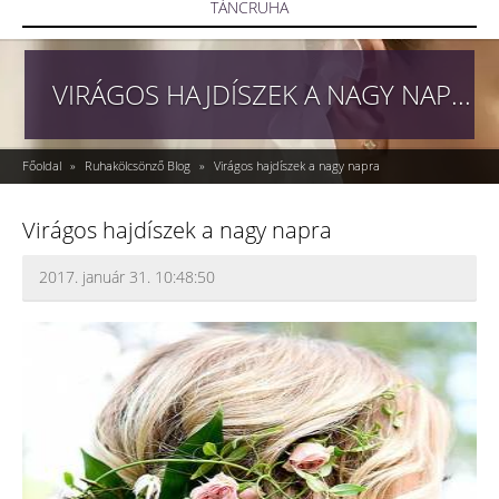
TÁNCRUHA
VIRÁGOS HAJDÍSZEK A NAGY NAPRA
Főoldal
»
Ruhakölcsönző Blog
»
Virágos hajdíszek a nagy napra
Virágos hajdíszek a nagy napra
2017. január 31. 10:48:50