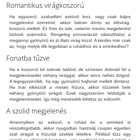
Romantikus virágkoszorú
Ha egyszerű, szabadtéri esküvő lesz, vagy csak bájos
megjelenést szeretnél, akkor bátran dönts az élővirág-
koszorú mellett. Ez friss és üde, valamin mesés megjelenést
biztosít számodra. Rengeteg színvariációt választhatsz a
megannyi gyönyörű és jó illatú virág közül. A kérdés már csak
az, hogy melyik illik legjobban a ruhádhoz és a sminkedhez?
Fonatba tűzve
Ha a koszorút túl soknak találod, de szívesen dobnád fel a
megjelenésedet néhány virággal, akkor sincs nehéz dolgod.
A legegyszerűbb, ha egy gyönyörű hajfonat mellett döntesz.
Ha már elkészült a mesés frizura, akkor tűzzetek bele
néhány gyönyörű virágot. Ezek nagyszerűen feldobják a
megjelenésedet, így még mesésebb lehetsz az esküvőn.
A szolid megjelenés
Amennyiben az esküvő, a ruhád és a sminked is
visszafogottabb, akkor nyugodtan használj csupán egyetlen
szál virágot a frizurád szebbé tételére. Például tűzz egy
rózsát az elkészült kontyhoz, ami rendkívül teljessé teheti a