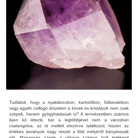
Tudtátok, hogy a nyakláncokon, karkötőkön, fülbevalókon
vagy egyéb csillogó díszeken a kövek és kristályok nem csak
szépek, hanem gyógyhatásúak is? A természetben számos
ilyen kő létezik, bár a legtöbbjével nem a városban
csatangolva, az út mellett elszórva találkozol, hiszen az
értékes ásványok nagy részét a föld mélyéről bányásszák
elő. Manapság szerte a világon számos bolt értékesít