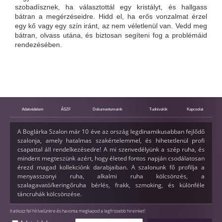
szobadísznek, ha választottál egy kristályt, és hallgass
bátran a megérzéseidre. Hidd el, ha erős vonzalmat érzel
egy kő vagy egy szín iránt, az nem véletlenül van. Vedd meg
bátran, olvass utána, és biztosan segíteni fog a problémáid
rendezésében.
Adatvédelem
ÁSZF
Dokumentumaink
Tudnivalók
Kapcsolat
A Boglárka Szalon már 10 éve az ország legdinamikusabban fejlődő
szalonja, amely hatalmas szakértelemmel, és hihetetlenül profi
csapattal áll rendelkezésedre! A mi szenvedélyünk a szép ruha, és
mindent megteszünk azért, hogy életed fontos napján csodálatosan
érezd magad kollekciónk darabjaiban. A szalonunk fő profilja a
menyasszonyi ruha, alkalmi ruha kölcsönzés, a
szalagavató/keringőruha bérlés, frakk, szmoking, és különféle
táncruhák kölcsönzése.
Iratkozz fel hírlvelünkre és havonta megkapod a legfrissebb hireinket!