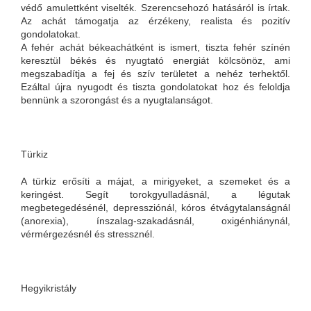
védő amulettként viselték. Szerencsehozó hatásáról is írtak.
Az achát támogatja az érzékeny, realista és pozitív
gondolatokat.
A fehér achát békeachátként is ismert, tiszta fehér színén
keresztül békés és nyugtató energiát kölcsönöz, ami
megszabadítja a fej és szív területet a nehéz terhektől.
Ezáltal újra nyugodt és tiszta gondolatokat hoz és feloldja
bennünk a szorongást és a nyugtalanságot.
Türkiz
A türkiz erősíti a májat, a mirigyeket, a szemeket és a
keringést. Segít torokgyulladásnál, a légutak
megbetegedésénél, depressziónál, kóros étvágytalanságnál
(anorexia), ínszalag-szakadásnál, oxigénhiánynál,
vérmérgezésnél és stressznél.
Hegyikristály