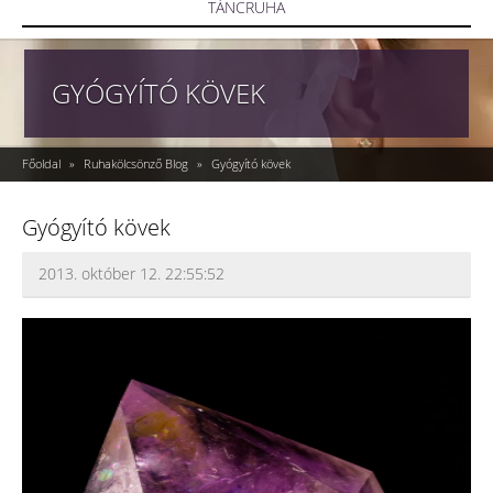
TÁNCRUHA
GYÓGYÍTÓ KÖVEK
Főoldal
»
Ruhakölcsönző Blog
»
Gyógyító kövek
Gyógyító kövek
2013. október 12. 22:55:52