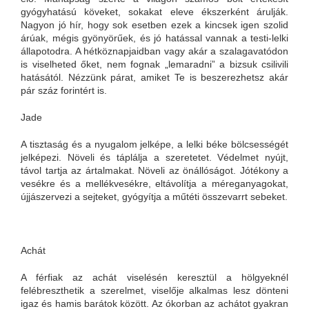
gyógyhatású köveket, sokakat eleve ékszerként árulják.
Nagyon jó hír, hogy sok esetben ezek a kincsek igen szolid
árúak, mégis gyönyörűek, és jó hatással vannak a testi-lelki
állapotodra. A hétköznapjaidban vagy akár a szalagavatódon
is viselheted őket, nem fognak „lemaradni” a bizsuk csilivili
hatásától. Nézzünk párat, amiket Te is beszerezhetsz akár
pár száz forintért is.
Jade
A tisztaság és a nyugalom jelképe, a lelki béke bölcsességét
jelképezi. Növeli és táplálja a szeretetet. Védelmet nyújt,
távol tartja az ártalmakat. Növeli az önállóságot. Jótékony a
vesékre és a mellékvesékre, eltávolítja a méreganyagokat,
újjászervezi a sejteket, gyógyítja a műtéti összevarrt sebeket.
Achát
A férfiak az achát viselésén keresztül a hölgyeknél
felébreszthetik a szerelmet, viselője alkalmas lesz dönteni
igaz és hamis barátok között. Az ókorban az achátot gyakran