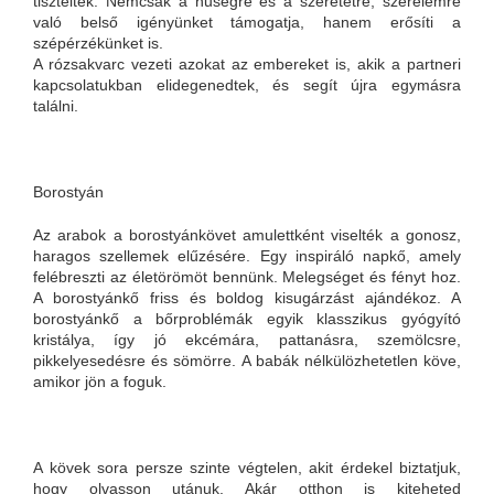
tisztelték. Nemcsak a hűségre és a szeretetre, szerelemre
való belső igényünket támogatja, hanem erősíti a
szépérzékünket is.
A rózsakvarc vezeti azokat az embereket is, akik a partneri
kapcsolatukban elidegenedtek, és segít újra egymásra
találni.
Borostyán
Az arabok a borostyánkövet amulettként viselték a gonosz,
haragos szellemek elűzésére. Egy inspiráló napkő, amely
felébreszti az életörömöt bennünk. Melegséget és fényt hoz.
A borostyánkő friss és boldog kisugárzást ajándékoz. A
borostyánkő a bőrproblémák egyik klasszikus gyógyító
kristálya, így jó ekcémára, pattanásra, szemölcsre,
pikkelyesedésre és sömörre. A babák nélkülözhetetlen köve,
amikor jön a foguk.
A kövek sora persze szinte végtelen, akit érdekel biztatjuk,
hogy olvasson utánuk. Akár otthon is kiteheted