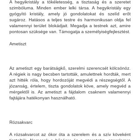
A hegyikristály a tökéletesség, a tisztaság és a szeretet
szimbóluma. Minden ember lelki társa. A hegyikristály egy
gyógyító kristály, amely jó gondolatokat és szelíd erőt
sugároz. Hatásos a teljes testre és harmonikusan oldja fel
valamennyi terület blokádjait. Megadja a testnek azt, amire
pontosan szüksége van. Támogatja a személyiségfejlesztést.
Ametiszt
Az ametiszt egy barátságkő, szerelmi szerencsét kölcsönöz.
A régiek is nagy becsben tartották, amulettnek hordták, mert
azt hitték róla, hogy hordozóját megvédi a részegségtől. A
józanság, értelem, tiszta gondolatok köve, amely megvéd a
mérgektől is. Az ametiszt a fájdalom csaknem valamennyi
fajtájára hatékonyan használható.
Rózsakvarc
A rózsakvarcot az ókor óta a szerelem és a szív köveként