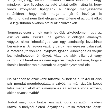
mindenki ránk figyelne, az autó ajtaját sofőr nyitná ki, hogy
vörös szőnyegen tipegnénk a csillogó menyasszonyi
ruhánkban, hogy már maga a jármű látványa is
ellentmondást nem tűrő eleganciával töltené el az ott lévőket
– a legkitűnőbb alkalom átélni az esküvőnkön.
Természetesen ennek egyik legfőbb alkotóeleme maga az
esküvői autó. Persze, ha igazán különleges élményre
vágysz, akkor lehetőséged van egy csodaszép lovashintó
bérlésére is. A nagyon vagány párok nem egyszer választják
a motoros „felvonulás” nyújtotta igazán különleges és valljuk
be, feledhetetlen élményét. Akadnak, akik villamost vagy
retro buszt bérelnek és nem egyszer megtörtént már, hogy a
fiatalok kerékpáron suhantak az anyakönyvvezető elé.
Ha azonban te azok közé tartozol, akinek az autókról írt első
pár mondat megdobogtatta a szívét, ha már vizuális képet
látsz magad előtt az élményre és az érzésre vonatkozóan,
akkor olvass tovább!
Tudod már, hogy fontos lesz számodra az autó, melyben
utazol, s melyből életed lányútjának utolsó métereire lépsz.