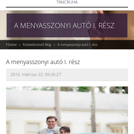
TÁNCRUHA
A MENYASSZONYI AUTÓ I. RÉSZ
Főoldal
»
Ruhakölcsönző Blog
»
A menyasszonyi autó I. rész
A menyasszonyi autó I. rész
2016. március 22. 09:26:27