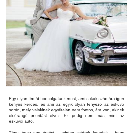
Egy olyan témát boncolgatunk most, ami sokak számára igen
kényes kérdés, és ami az egyik olyan tényező az esküvő
során, mely valakinek egyáltalán nem fontos, ám van, akinek
elsőrangú prioritást élvez. Ez pedig nem más, mint az
esküvői autó.
Tény, hogy egy érzést – mintha sztárok lennénk – hogy