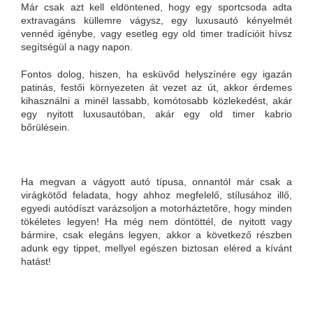
Már csak azt kell eldöntened, hogy egy sportcsoda adta
extravagáns küllemre vágysz, egy luxusautó kényelmét
vennéd igénybe, vagy esetleg egy old timer tradícióit hívsz
segítségül a nagy napon.
Fontos dolog, hiszen, ha esküvőd helyszínére egy igazán
patinás, festői környezeten át vezet az út, akkor érdemes
kihasználni a minél lassabb, komótosabb közlekedést, akár
egy nyitott luxusautóban, akár egy old timer kabrio
bőrülésein.
Ha megvan a vágyott autó típusa, onnantól már csak a
virágkötőd feladata, hogy ahhoz megfelelő, stílusához illő,
egyedi autódíszt varázsoljon a motorháztetőre, hogy minden
tökéletes legyen! Ha még nem döntöttél, de nyitott vagy
bármire, csak elegáns legyen, akkor a következő részben
adunk egy tippet, mellyel egészen biztosan eléred a kívánt
hatást!