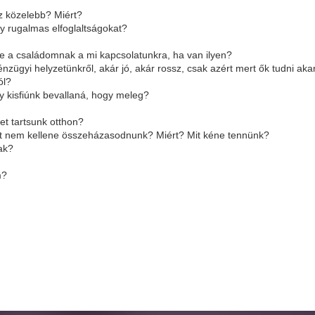
 közelebb? Miért?
gy rugalmas elfoglaltságokat?
nie a családomnak a mi kapcsolatunkra, ha van ilyen?
pénzügyi helyzetünkről, akár jó, akár rossz, csak azért mert ők tudni 
ról?
y kisfiúnk bevallaná, hogy meleg?
et tartsunk otthon?
rint nem kellene összeházasodnunk? Miért? Mit kéne tennünk?
ak?
m?