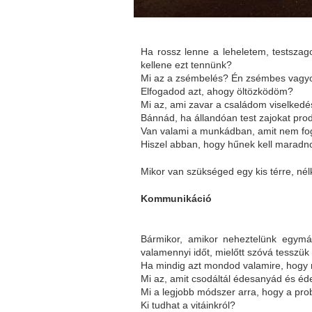
Ha rossz lenne a leheletem, testszag
kellene ezt tennünk?
Mi az a zsémbelés? Én zsémbes vagyok
Elfogadod azt, ahogy öltözködöm?
Mi az, ami zavar a családom viselke
Bánnád, ha állandóan test zajokat pro
Van valami a munkádban, amit nem f
Hiszel abban, hogy hűnek kell maradn
Mikor van szükséged egy kis térre, n
Kommunikáció
Bármikor, amikor neheztelünk egymás
valamennyi időt, mielőtt szóvá tesszük
Ha mindig azt mondod valamire, hogy 
Mi az, amit csodáltál édesanyád és é
Mi a legjobb módszer arra, hogy a pr
Ki tudhat a vitáinkról?