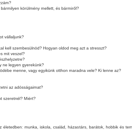
ozzám?
bármilyen körülmény mellett, és bármiről?
t vállaljunk?
?
kal kell szembesülnöd? Hogyan oldod meg azt a stresszt?
és mit veszel?
észhelyzetre?
gy ne legyen gyerekünk?
södébe menne, vagy egyikünk otthon maradna vele? Ki lenne az?
izetni az adósságaimat?
t szeretnél? Miért?
 az életedben: munka, iskola, család, házastárs, barátok, hobbik és t