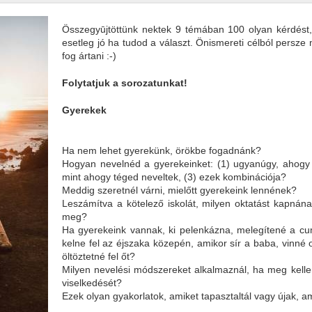
Összegyūjtöttünk nektek 9 témában 100 olyan kérdést,
esetleg jó ha tudod a választ. Önismereti célból persz
fog ártani :-)
Folytatjuk a sorozatunkat!
Gyerekek
Ha nem lehet gyerekünk, örökbe fogadnánk?
Hogyan nevelnéd a gyerekeinket: (1) ugyanúgy, ahogy 
mint ahogy téged neveltek, (3) ezek kombinációja?
Meddig szeretnél várni, mielőtt gyerekeink lennének?
Leszámítva a kötelező iskolát, milyen oktatást kapná
meg?
Ha gyerekeink vannak, ki pelenkázna, melegítené a cum
kelne fel az éjszaka közepén, amikor sír a baba, vinné
öltöztetné fel őt?
Milyen nevelési módszereket alkalmaznál, ha meg kellen
viselkedését?
Ezek olyan gyakorlatok, amiket tapasztaltál vagy újak, am