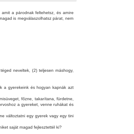
 amit a párodnak feltehetsz, és amire
e magad is megválaszolhatsz párat, nem
téged neveltek, (2) teljesen máshogy,
nak a gyerekeink és hogyan kapnák azt
isüveget, főzne, takarítana, fürdetne,
 orvoshoz a gyereket, venne ruhákat és
e változtatni egy gyerek vagy egy tini
iket saját magad fejlesztettél ki?