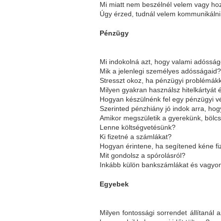
Mi miatt nem beszélnél velem vagy h
Úgy érzed, tudnál velem kommunikálni 
Pénzügy
Mi indokolná azt, hogy valami adósságo
Mik a jelenlegi személyes adósságaid
Stresszt okoz, ha pénzügyi problémák
Milyen gyakran használsz hitelkártyát 
Hogyan készülnénk fel egy pénzügyi v
Szerinted pénzhiány jó indok arra, ho
Amikor megszületik a gyerekünk, bölc
Lenne költségvetésünk?
Ki fizetné a számlákat?
Hogyan érintene, ha segítened kéne f
Mit gondolsz a spórolásról?
Inkább külön bankszámlákat és vagyon
Egyebek
Milyen fontossági sorrendet állítanál