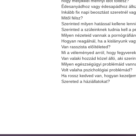
hogy melyikkel mennyi időt töltesz?
Édesanyádhoz vagy édesapádhoz állsz
Inkább fix napi beosztást szeretnél va
Mitől félsz?
Szerinted milyen hatással kellene len
Szerinted a szüleinknek tudnia kell a 
Milyen nézeteid vannak a pornógráfiá
Hogyan reagálnál, ha a kislányunk vag
Van rasszista előítéleted?
Mi a véleményed arról, hogy fegyverek
Van valaki hozzád közel álló, aki sze
Milyen egészségügyi problémáid vann
Volt valaha pszichológiai problémád?
Ha rossz kedved van, hogyan kezelje
Szereted a háziállatokat?