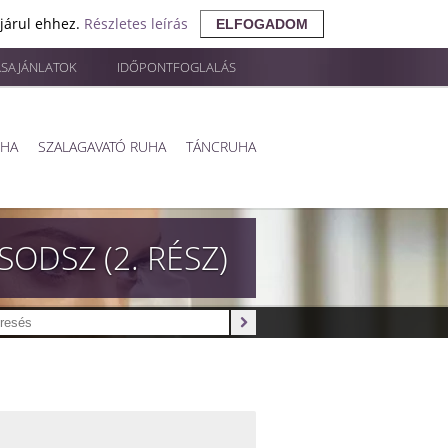
ájárul ehhez.
Részletes leírás
ELFOGADOM
ÁSAJÁNLATOK
IDŐPONTFOGLALÁS
UHA
SZALAGAVATÓ RUHA
TÁNCRUHA
ODSZ (2. RÉSZ)