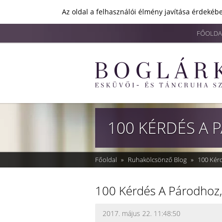
Az oldal a felhasználói élmény javítása érdekébe
FŐOLDA
100 KÉRDÉS A 
Főoldal
»
Ruhakölcsönző Blog
»
100 Kérd
100 Kérdés A Párodhoz,
2017. május 22. 11:48:50