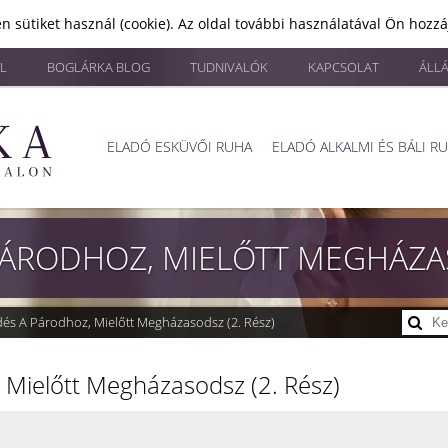
n sütiket használ (cookie). Az oldal további használatával Ön hozz
L
BOGLÁRKA BLOG
TUDNIVALÓK
KAPCSOLAT
ÁLL
ELADÓ ESKÜVŐI RUHA
ELADÓ ALKALMI ÉS BÁLI R
PÁRODHOZ, MIELŐTT MEGHÁZAS
és A Párodhoz, Mielőtt Megházasodsz (2. Rész)
 Mielőtt Megházasodsz (2. Rész)