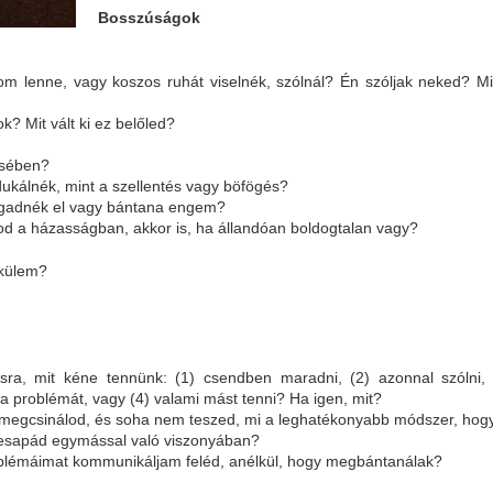
Bosszúságok
om lenne, vagy koszos ruhát viselnék, szólnál? Én szóljak neked? 
? Mit vált ki ez belőled?
désében?
dukálnék, mint a szellentés vagy böfögés?
ogadnék el vagy bántana engem?
od a házasságban, akkor is, ha állandóan boldogtalan vagy?
élkülem?
ra, mit kéne tennünk: (1) csendben maradni, (2) azonnal szólni,
 a problémát, vagy (4) valami mást tenni? Ha igen, mit?
megcsinálod, és soha nem teszed, mi a leghatékonyabb módszer, hogy
desapád egymással való viszonyában?
oblémáimat kommunikáljam feléd, anélkül, hogy megbántanálak?