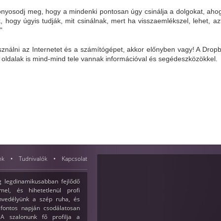
onyosodj meg, hogy a mindenki pontosan úgy csinálja a dolgokat, ahog
, hogy úgyis tudják, mit csinálnak, mert ha visszaemlékszel, lehet, a
”
sználni az Internetet és a számítógépet, akkor előnyben vagy! A Dropb
i oldalak is mind-mind tele vannak információval és segédeszközökkel.
nk
Tudnivalók
Kapcsolat
 legdinamikusabban fejlődő
el, és hihetetlenül profi
envedélyünk a szép ruha, és
fontos napján csodálatosan
A szalonunk fő profilja a