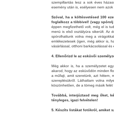
szempillantás lesz a sok éves háza
esemény után is, esélyesen nem azok a
Szóval, ha a költésvetésed 100 ezer
foglalkozz a többivel! (vagy spórolj
éppen megfizethető volt, még el is tu
menü is első osztályúra sikerült. Az
é
spórolhattunk volna meg a virágokka
emlékezetesek (igen, még akkor is, ha
vásárlással, otthoni barkácsolással é
4. Ellenőrizd le az esküvői személy
Még akkor is, ha a személyzetet egy
akarod, hogy az esküvődön minden flot
a műfajt, amit szeretünk, azt hittem,
szereplésükről. Láthattam volna mil
köszönhetően, de a tömeg másik felét vi
Továbbá, interjúztasd meg őket, k
tényleges, igazi felvételen!
5. Készíts listákat fotókról, amiket s