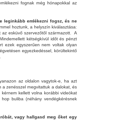
 emlékezni fognak még hónapokkal az
kre leginkább emlékezni fogsz, és ne
emmel hoztunk, a helyszín kiválasztása:
nt az esküvő szervezőtől származott. A
Mindemellett kétségkívül időt és pénzt
ert ezek egyszerűen nem voltak olyan
ségvetésen egyezkedéssel, körültekintő
.
yanazon az oldalon vagytok-e, ha azt
 a zenésszel megvitattuk a dalokat, és
 kérnem kellett volna korábbi videókat
ip hop buliba (néhány vendégkérésnek
próbát, vagy hallgasd meg őket egy