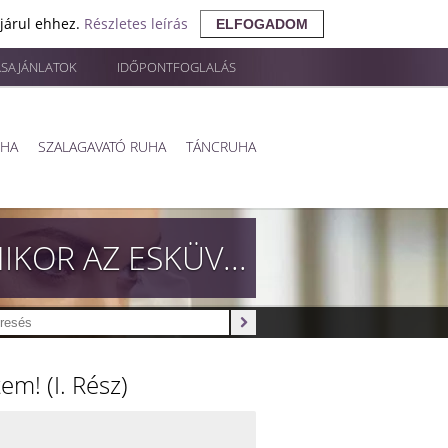
ájárul ehhez.
Részletes leírás
ELFOGADOM
ÁSAJÁNLATOK
IDŐPONTFOGLALÁS
UHA
SZALAGAVATÓ RUHA
TÁNCRUHA
10 DOLOG, AMIT BÁRCSAK TUDTAM VOLNA, AMIKOR AZ ESKÜVŐMET TERVEZTEM! (I. RÉSZ)
m! (I. Rész)