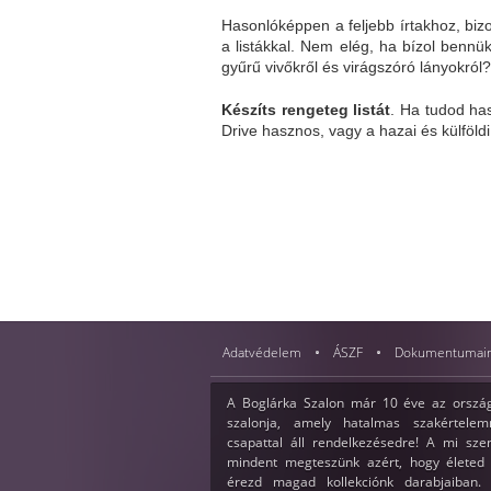
Hasonlóképpen a feljebb írtakhoz, biz
a listákkal. Nem elég, ha bízol bennük
gyűrű vivőkről és virágszóró lányokról?
Készíts rengeteg listát
. Ha tudod ha
Drive hasznos, vagy a hazai és külföld
Adatvédelem
ÁSZF
Dokumentumai
A Boglárka Szalon már 10 éve az ország
szalonja, amely hatalmas szakértelemm
csapattal áll rendelkezésedre! A mi sz
mindent megteszünk azért, hogy életed 
érezd magad kollekciónk darabjaiban. 