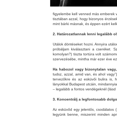
figyelembe kell venned más emberek vé
tisztában azzal, hogy bizonyos érzése
mint bárki másnak, és éppen ezért kell
2. Határozatlannak lenni legalább ol
Utálok döntéseket hozni. Annyira utál
próbáljam kiválasztani a cseréket. S
komolyan?) tiszta tortúra volt számo
szervezésébe, mintha már ezer éve ez
Ha habozol vagy bizonytalan vagy, 
tudsz, azzal, amid van, és ahol vagy”
tervezőkre és az esküvői bulira is,
lányokkal Budapest utcáin, mindannyian
– legalább a fontos vendégeknél (lásd 
3. Koncentrálj a legfontosabb dolgo
Az esküvőd egy jelentős, csodálatos (
legyünk benne, miszerint minden apr