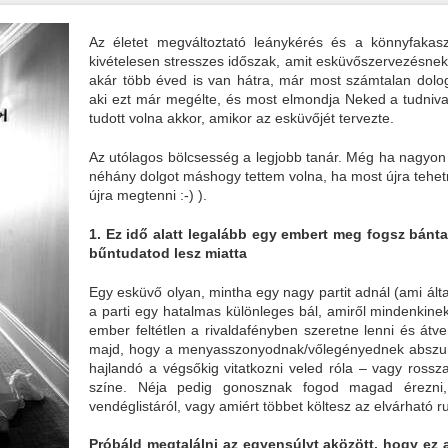
Az életet megváltoztató leánykérés és a könnyfakasz
kivételesen stresszes időszak, amit esküvőszervezésnek
akár több éved is van hátra, már most számtalan dolog f
aki ezt már megélte, és most elmondja Neked a tudnival
tudott volna akkor, amikor az esküvőjét tervezte.
Az utólagos bölcsesség a legjobb tanár. Még ha nagyon
néhány dolgot máshogy tettem volna, ha most újra teh
újra megtenni :-) ).
1. Ez idő alatt legalább egy embert meg fogsz bánta
bűntudatod lesz miatta
Egy esküvő olyan, mintha egy nagy partit adnál (ami ált
a parti egy hatalmas különleges bál, amiről mindenkin
ember feltétlen a rivaldafényben szeretne lenni és átve
majd, hogy a menyasszonyodnak/vőlegényednek abszurd 
hajlandó a végsőkig vitatkozni veled róla – vagy rossz
színe. Néja pedig gonosznak fogod magad érezni,
vendéglistáról, vagy amiért többet költesz az elvárható 
Próbáld megtalálni az egyensúlyt aközött, hogy ez 