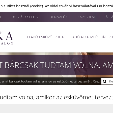
n sütiket használ (cookie). Az oldal további használatával Ön hozz
L
BOGLÁRKA BLOG
TUDNIVALÓK
KAPCSOLAT
ÁLL
ELADÓ ESKÜVŐI RUHA
ELADÓ ALKALMI ÉS BÁLI R
, amit bárcsak tudtam volna, amikor az esküvőmet terveztem! (I. Rész)
tudtam volna, amikor az esküvőmet tervezte