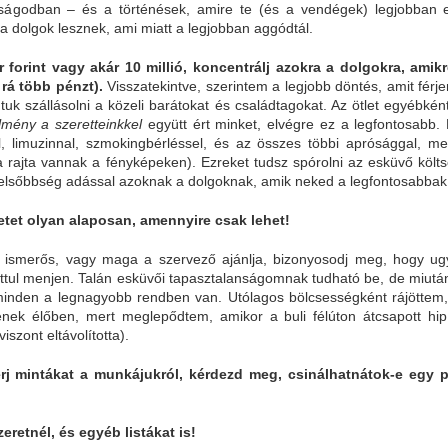
sságodban – és a történések, amire te (és a vendégek) legjobban
 dolgok lesznek, ami miatt a legjobban aggódtál.
 forint vagy akár 10 millió, koncentrálj azokra a dolgokra, ami
 rá több pénzt).
Visszatekintve, szerintem a legjobb döntés, amit férj
dtuk szállásolni a közeli barátokat és családtagokat. Az ötlet egyébké
lmény a szeretteinkkel
együtt ért minket, elvégre ez a legfontosabb. 
l, limuzinnal, szmokingbérléssel, és az összes többi aprósággal, m
 rajta vannak a fényképeken). Ezreket tudsz spórolni az esküvő költ
s elsőbbség adással azoknak a dolgoknak, amik neked a legfontosabbak
zetet olyan alaposan, amennyire csak lehet!
 ismerős, vagy maga a szervező ajánlja, bizonyosodj meg, hogy ug
tul menjen. Talán esküvői tapasztalanságomnak tudható be, de miután
 minden a legnagyobb rendben van. Utólagos bölcsességként rájöttem,
yenek élőben, mert meglepődtem, amikor a buli félúton átcsapott h
szont eltávolította).
érj mintákat a munkájukról, kérdezd meg, csinálhatnátok-e egy 
zeretnél, és egyéb listákat is!