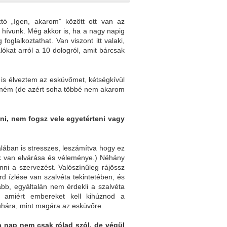
tó „Igen, akarom” között ott van az
 hívunk. Még akkor is, ha a nagy napig
oglalkoztathat. Van viszont itt valaki,
ókat arról a 10 dologról, amit bárcsak
 is élveztem az esküvőmet, kétségkívül
etném (de azért soha többé nem akarom
ni, nem fogsz vele egyetérteni vagy
alában is stresszes, leszámítva hogy ez
ek van elvárása és véleménye.) Néhány
nni a szervezést. Valószínűleg rájössz
ízlése van szalvéta tekintetében, és
abb, egyáltalán nem érdekli a szalvéta
 amiért embereket kell kihúznod a
ruhára, mint magára az esküvőre.
a nap nem csak rólad szól, de végül