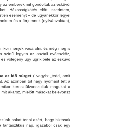
y az emberek mit gondoltak az esküvői
et. Házasságkötés előtt, szerintem,
tetlen eseményt – de ugyanekkor legyél
 nekem és a férjemnek (nyilvánvalóan),
 mikor menjek vásárolni, és még meg is
en színű legyen az asztali evőeszköz,
 és vőlegény úgy ugrik bele az esküvő
.
ha az idő sürget
( vagyis: „tedd, amit
at. Az azonban túl nagy nyomást tett a
amikor keresztülvonszoltuk magukat a
, mit akarsz, mielőtt másokat belevonsz
zzünk sokat tenni azért, hogy biztosak
 fantasztikus nap, igazából csak egy