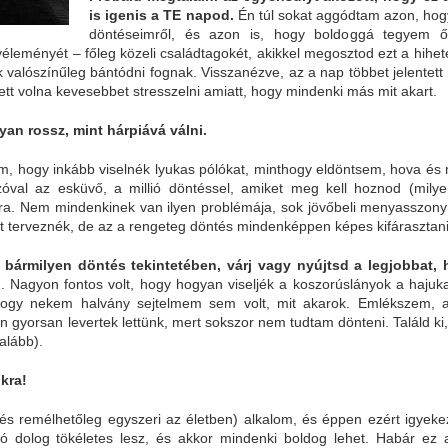
is igenis a TE napod.
Én túl sokat aggódtam azon, hog
döntéseimről, és azon is, hogy boldoggá tegyem ők
leményét – főleg közeli családtagokét, akikkel megosztod ezt a hihe
k valószínűleg bántódni fognak. Visszanézve, az a nap többet jelentett
ett volna kevesebbet stresszelni amiatt, hogy mindenki más mit akart.
yan rossz, mint hárpiává válni.
om, hogy inkább viselnék lyukas pólókat, minthogy eldöntsem, hova és
zóval az esküvő, a millió döntéssel, amiket meg kell hoznod (mily
mra. Nem mindenkinek van ilyen problémája, sok jövőbeli menyasszony
t terveznék, de az a rengeteg döntés mindenképpen képes kifárasztani
bármilyen döntés tekintetében, várj vagy nyújtsd a legjobbat, 
). Nagyon fontos volt, hogy hogyan viseljék a koszorúslányok a hajuk
 hogy nekem halvány sejtelmem sem volt, mit akarok. Emlékszem, 
 gyorsan levertek lettünk, mert sokszor nem tudtam dönteni. Találd ki
alább).
kra!
és remélhetőleg egyszeri az életben) alkalom, és éppen ezért igyeke
ó dolog tökéletes lesz, és akkor mindenki boldog lehet. Habár ez a