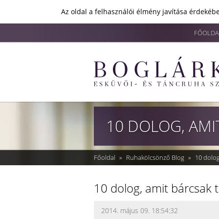
Az oldal a felhasználói élmény javítása érdekébe
FŐOLDA
Főoldal
»
Ruhakölcsönző Blog
»
10 dolog
10 dolog, amit bárcsak 
2014. május 09. 18:54:32