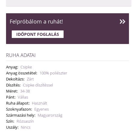
Felpróbálom a ruhát!
IDŐPONT FOGLALÁS
RUHA ADATAI
Anyag:
Csipke
Anyag összetétel:
100% poliészter
Dekoltázs:
Zárt
Díszítés:
Csipke díszítéssel
Méret:
34-38
Pánt:
Vállas
Ruha állapot:
Használt
Szoknyafazon:
Egyenes
Származási hely:
Magyarország
Szín:
Rózsaszín
Uszály:
Nincs