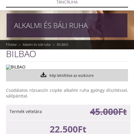
TÁNCRUHA
ALKALMI ÉS BÁLI RUHA
Főoldal
»
Alkalmi és báli ruha
»
BILBAO
BILBAO
Kép letöltése az eszközre
Csodálatos rózsaszín csipke alkalmi ruha gyöngy díszítéssel,
vállpánttal.
45.000Ft
Termék vételára
22.500Ft