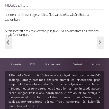
KIEGÉSZÍTŐK
Minden ruhához kiegészítők széles választéka vásárolható a
szalonban.
A feltüntetett árak tájékoztató jellegűek. Az árváltoztatás és tévedés
jogát fenntartjuk.
Adatvédelem
ÁSZF
Dokumentumaink
Tudnivalók
Kapcsolat
A Boglárka Szalon már 10 éve az ország legdinamikusabban fejlődő
szalonja, amely hatalmas szakértelemmel, és hihetetlenül profi
csapattal áll rendelkezésedre! A mi szenvedélyünk a szép ruha, és
mindent megteszünk azért, hogy életed fontos napján csodálatosan
érezd magad kollekciónk darabjaiban. A szalonunk fő profilja a
menyasszonyi ruha, alkalmi ruha kölcsönzés, a
szalagavató/keringőruha bérlés, frakk, szmoking, és különféle
táncruhák kölcsönzése.