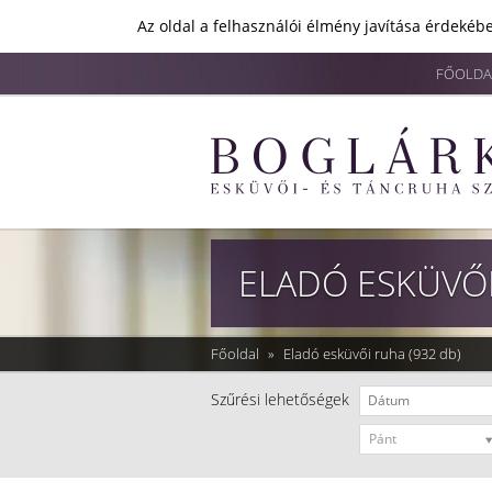
Az oldal a felhasználói élmény javítása érdekébe
FŐOLDA
ELADÓ ESKÜVŐ
Főoldal
»
Eladó esküvői ruha
(932 db)
Szűrési lehetőségek
Pánt