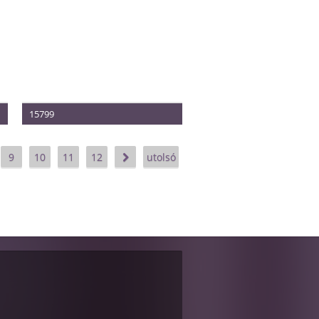
15799
Méret: 38-42
Termék vételára: 340.000 Ft
9
10
11
12
utolsó