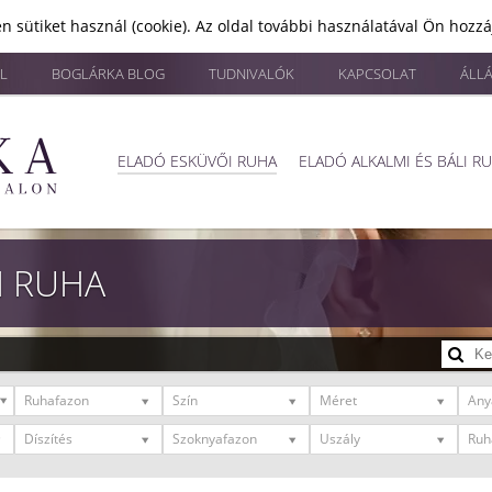
n sütiket használ (cookie). Az oldal további használatával Ön hozz
L
BOGLÁRKA BLOG
TUDNIVALÓK
KAPCSOLAT
ÁLL
ELADÓ ESKÜVŐI RUHA
ELADÓ ALKALMI ÉS BÁLI R
I RUHA
Ruhafazon
Szín
Méret
Any
Díszítés
Szoknyafazon
Uszály
Ruh