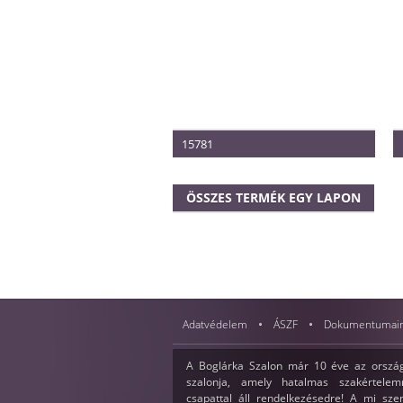
15781
Méret: 40-44
Termék vételára: 340.000 Ft
ÖSSZES TERMÉK EGY LAPON
Adatvédelem
ÁSZF
Dokumentumai
A Boglárka Szalon már 10 éve az ország
szalonja, amely hatalmas szakértelemm
csapattal áll rendelkezésedre! A mi sz