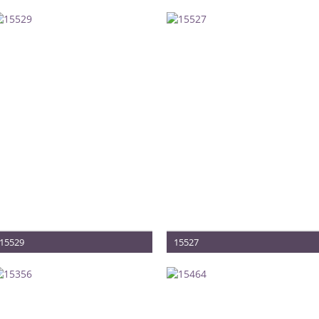
15529
15527
Méret: 34-38
Méret: 36-40
Termék vételára: 280.000 Ft
Termék vételára: 340.000 Ft