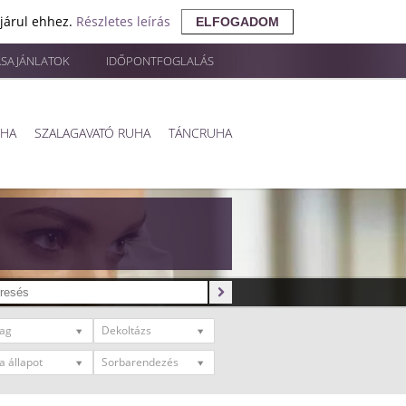
ájárul ehhez.
Részletes leírás
ELFOGADOM
ÁSAJÁNLATOK
IDŐPONTFOGLALÁS
UHA
SZALAGAVATÓ RUHA
TÁNCRUHA
ag
Dekoltázs
a állapot
Sorbarendezés