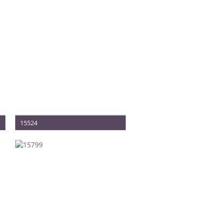
15524
Méret: 34-38
Termék vételára: 360.000 Ft