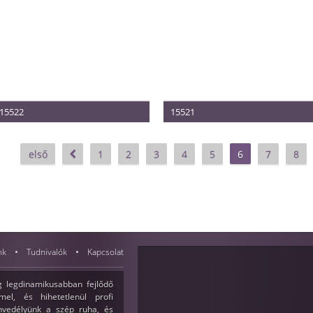
15522
15521
Méret: 36-40
Méret: 36-40
Termék vételára: 340.000 Ft
Termék vételára: 340.000 Ft
első
1
2
3
4
5
6
7
8
nk
Tudnivalók
Kapcsolat
 legdinamikusabban fejlődő
el, és hihetetlenül profi
envedélyünk a szép ruha, és