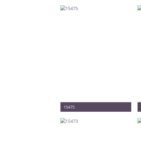
15475
Méret: 32-36
Termék vételára: 280.000 Ft